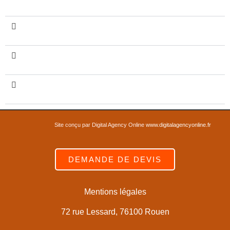
réalisée par l'Artisan Couvreur Villerstein ?
Comment l'Artisan Couvreur Villerstein procède-t-il
pour la recherche de fuites sur votre toiture ?
Quelles sont les étapes de création d'une
charpente par l'Artisan Couvreur Villerstein ?
Quels sont les bénéfices du ravalement de façade
effectué par l'Artisan Couvreur Villerstein ?
Site conçu par Digital Agency Online
www.digitalagencyonline.fr
DEMANDE DE DEVIS
Mentions légales
72 rue Lessard, 76100 Rouen