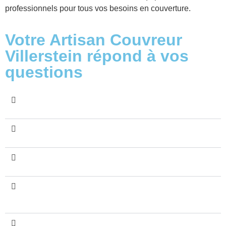
professionnels pour tous vos besoins en couverture.
Votre Artisan Couvreur
Villerstein répond à vos
questions
Quels services propose l'Artisan Couvreur
Villerstein à Rouen et ses alentours ?
Pourquoi choisir l'Artisan Couvreur Villerstein
pour vos travaux de toiture en Seine-Maritime ?
Comment l'Artisan Couvreur Villerstein assure-t-il
la qualité de ses interventions ?
Quels sont les avantages de faire appel à l'Artisan
Couvreur Villerstein pour le nettoyage de votre
toiture ?
Quelle est l'importance de la peinture sur tuiles