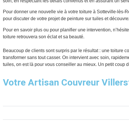
soin, en respectant les délais convenus et en assurant un serv
Pour donner une nouvelle vie à votre toiture à Sotteville-lès-R
pour discuter de votre projet de peinture sur tuiles et décou
Pour en savoir plus ou pour planifier une intervention, n’hésite
toiture retrouvera son éclat et sa beauté.
Beaucoup de clients sont surpris par le résultat : une toiture 
transformer sans tout casser. On intervient avec soin, rapideme
tuiles, on est là pour vous conseiller au mieux. Un petit coup d
Votre Artisan Couvreur Viller
Quels services propose l'Artisan Couvreur Villerstein à
Pourquoi choisir l'Artisan Couvreur Villerstein pour vos
Comment l'Artisan Couvreur Villerstein assure-t-il la qua