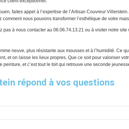
ice client exceptionnel.
ouen, faites appel à l’expertise de l’Artisan Couvreur Villerstei
vrez comment nous pouvons transformer l’esthétique de votre mai
z pas à nous contacter au 06.06.74.13.21 ou à visiter notre site 
comme neuve, plus résistante aux mousses et à l’humidité. Ce qu’
nt, et on laisse les lieux propres. Que ce soit pour valoriser vot
e peinture, et c’est tout le toit qui retrouve une seconde jeunesse
stein répond à vos questions
 Rouen et ses alentours ?
 travaux de toiture en Seine-Maritime ?
lité de ses interventions ?